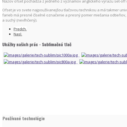
Názov ofset pochádza z jedného z významov anglického výrazu set-off (n
Ofset je vo svete najpoužívanejšou tlačovou technikou a má takmer univer
farieb má presné číselné označenie a presný pomer miešania odtieňov, čo 
a suchý (nevlhčený).
Predch.
Nasl.
Ukážky našich prác - Sublimačná tlač
Používané technológie