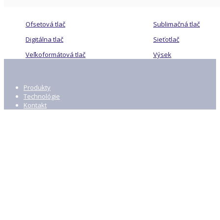
Ofsetová tlač
Sublimačná tlač
Digitálna tlač
Sieťotlač
Veľkoformátová tlač
Výsek
Produkty
Technológie
Kontakt