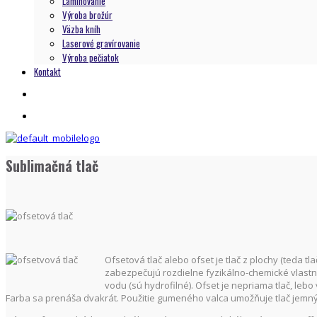
Laminovanie
Výroba brožúr
Väzba kníh
Laserové gravírovanie
Výroba pečiatok
Kontakt
Sublimačná tlač
Ofsetová tlač alebo ofset je tlač z plochy (teda tla
zabezpečujú rozdielne fyzikálno-chemické vlastnost
vodu (sú hydrofilné). Ofset je nepriama tlač, leb
Farba sa prenáša dvakrát. Použitie gumeného valca umožňuje tlač jemných 