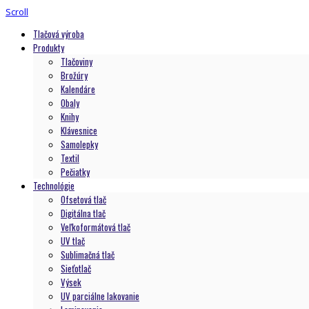
Scroll
Tlačová výroba
Produkty
Tlačoviny
Brožúry
Kalendáre
Obaly
Knihy
Klávesnice
Samolepky
Textil
Pečiatky
Technológie
Ofsetová tlač
Digitálna tlač
Veľkoformátová tlač
UV tlač
Sublimačná tlač
Sieťotlač
Výsek
UV parciálne lakovanie